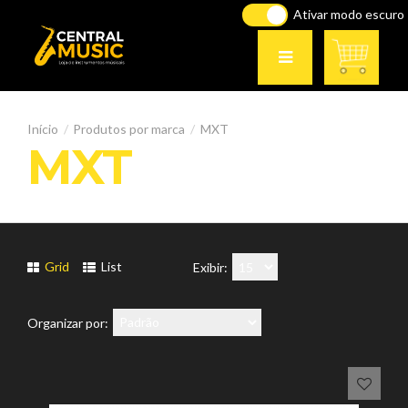
Ativar modo escuro
Produtos por marca
MXT
MXT
Grid
List
Exibir:
Organizar por: